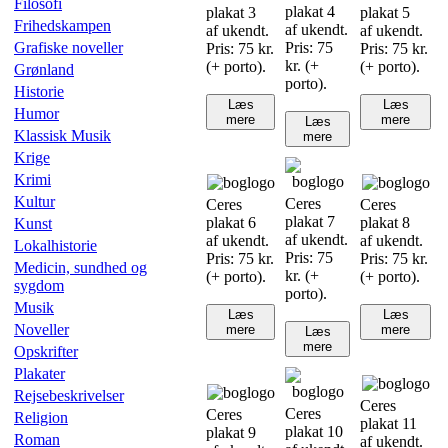
Filosofi
plakat 4
plakat 3
plakat 5
Frihedskampen
af ukendt.
af ukendt.
af ukendt.
Grafiske noveller
Pris: 75
Pris: 75 kr.
Pris: 75 kr.
kr. (+
(+ porto).
(+ porto).
Grønland
porto).
Historie
Læs
Læs
Humor
mere
mere
Læs
Klassisk Musik
mere
Krige
Krimi
Kultur
Ceres
Ceres
Ceres
plakat 7
plakat 6
plakat 8
Kunst
af ukendt.
af ukendt.
af ukendt.
Lokalhistorie
Pris: 75
Pris: 75 kr.
Pris: 75 kr.
Medicin, sundhed og
kr. (+
(+ porto).
(+ porto).
sygdom
porto).
Musik
Læs
Læs
Noveller
mere
mere
Læs
mere
Opskrifter
Plakater
Rejsebeskrivelser
Ceres
Ceres
Ceres
Religion
plakat 11
plakat 10
plakat 9
Roman
af ukendt.