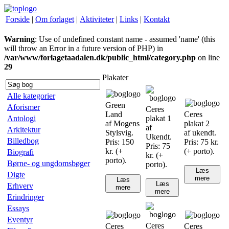
Forside
|
Om forlaget
|
Aktiviteter
|
Links
|
Kontakt
Warning
: Use of undefined constant name - assumed 'name' (this
will throw an Error in a future version of PHP) in
/var/www/forlagetaadalen.dk/public_html/category.php
on line
29
Plakater
Alle kategorier
Green
Aforismer
Ceres
Land
Ceres
Antologi
plakat 1
af Mogens
plakat 2
af
Arkitektur
Stylsvig.
af ukendt.
Ukendt.
Billedbog
Pris: 150
Pris: 75 kr.
Pris: 75
kr. (+
(+ porto).
Biografi
kr. (+
porto).
Børne- og ungdomsbøger
porto).
Læs
Digte
mere
Læs
Læs
Erhverv
mere
mere
Erindringer
Essays
Eventyr
Ceres
Ceres
Ceres