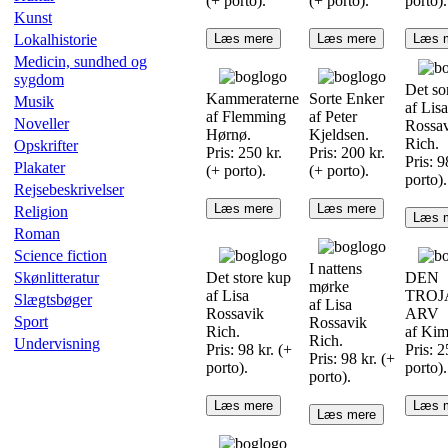
(+ porto).
(+ porto).
porto).
Kunst
Lokalhistorie
Læs mere
Læs mere
Læs 
Medicin, sundhed og
sygdom
Det sor
Kammeraterne
Sorte Enker
Musik
af Lisa
af Flemming
af Peter
Noveller
Rossa
Hørnø.
Kjeldsen.
Rich.
Opskrifter
Pris: 250 kr.
Pris: 200 kr.
Pris: 9
Plakater
(+ porto).
(+ porto).
porto).
Rejsebeskrivelser
Læs mere
Læs mere
Religion
Læs 
Roman
Science fiction
I nattens
Skønlitteratur
Det store kup
DEN
mørke
af Lisa
TROJ
Slægtsbøger
af Lisa
Rossavik
ARV
Sport
Rossavik
Rich.
af Kim
Rich.
Undervisning
Pris: 98 kr. (+
Pris: 2
Pris: 98 kr. (+
porto).
porto).
porto).
Læs mere
Læs 
Læs mere