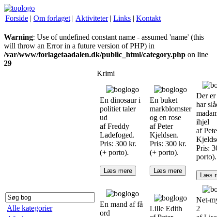
Forside
|
Om forlaget
|
Aktiviteter
|
Links
|
Kontakt
Warning
: Use of undefined constant name - assumed 'name' (this
will throw an Error in a future version of PHP) in
/var/www/forlagetaadalen.dk/public_html/category.php
on line
29
Krimi
Der er
En dinosaur i
En buket
har slå
politiet taler
markblomster
mada
ud
og en rose
ihjel
af Freddy
af Peter
af Pete
Ladefoged.
Kjeldsen.
Kjelds
Pris: 300 kr.
Pris: 300 kr.
Pris: 3
(+ porto).
(+ porto).
porto).
Læs mere
Læs mere
Læs 
Net-my
En mand af få
Alle kategorier
Lille Edith
2
ord