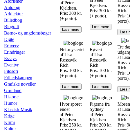
af Peter
af Lisa
Aforismer
af Peter
Kjeldsen.
Rossa
Antologi
Kjeldsen.
Pris: 300 kr.
Rich.
Pris: 300 kr.
Arkitektur
(+ porto).
Pris: 1
(+ porto).
Billedbog
porto).
Biografi
Læs mere
Læs mere
Læs 
Børne- og ungdomsbøger
Digte
Erhverv
Tre da
Net-mysteriet
Røveri
Erindringer
udgan
af Lisa
af Lisa
af Lisa
Essays
Rossavik
Rossavik
Rossa
Eventyr
Rich.
Rich.
Rich.
Pris: 100 kr.
Pris: 100 kr.
Filosofi
Pris: 1
(+ porto).
(+ porto).
Frihedskampen
porto).
Grafiske noveller
Læs mere
Læs mere
Læs 
Grønland
Historie
Humor
Hvor sporet
Pigerne fra
Mosemy
ender
Sydney
af Lisa
Klassisk Musik
af Peter
af Peter
Rossa
Krige
Kjeldsen.
Kjeldsen.
Rich.
Krimi
Pris: 250 kr.
Pris: 200 kr.
Pris: 9
Kultur