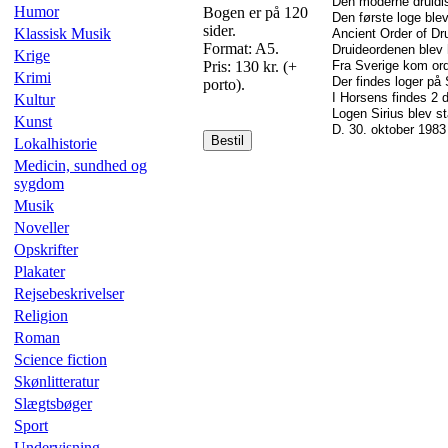
Den moderne druidis
Humor
Bogen er på 120
Den første loge blev
sider.
Klassisk Musik
Ancient Order of Dr
Format: A5.
Druideordenen blev h
Krige
Pris: 130 kr. (+
Fra Sverige kom ord
Krimi
Der findes loger på 
porto).
I Horsens findes 2 
Kultur
Logen Sirius blev s
Kunst
D. 30. oktober 1983
Bestil
Lokalhistorie
Medicin, sundhed og
sygdom
Musik
Noveller
Opskrifter
Plakater
Rejsebeskrivelser
Religion
Roman
Science fiction
Skønlitteratur
Slægtsbøger
Sport
Undervisning