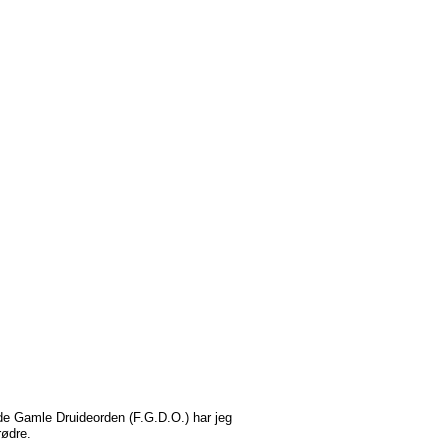
ede Gamle Druideorden (F.G.D.O.) har jeg
rødre.