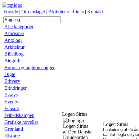
Forside
|
Om forlaget
|
Aktiviteter
|
Links
|
Kontakt
Alle kategorier
Aforismer
Antologi
Arkitektur
Billedbog
Biografi
Børne- og ungdomsbøger
Digte
Erhverv
Erindringer
Essays
Eventyr
Filosofi
Logen Sirius
Frihedskampen
Grafiske noveller
Logen Sirius
Logen Sirius
Grønland
I anledning af 25 å
af Den Danske
samlet nogle oplysn
Historie
Druideorden