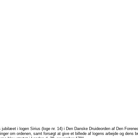
rs jubilæet i logen Sirius (loge nr. 14) i Den Danske Druideorden af Den Foren
inger om ordenen, samt forsøgt at give et billede af logens arbejde og dens b