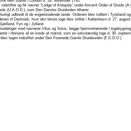
me blev startet i London d. 28. november 1781.
 indstiftet og fik navnet ”Lodge of Antiquity” under Ancient Order of Druids (
uids (U.A.O.D.), som Den Danske Druidorden tilhører.
urtigt udbredt til de engelsktalende lande. Ordenen blev indført i Tyskland og 
enen til Danmark, hvor den første loge blev stiftet i København d. 27. august
Sjælland, Fyn og i Jylland.
druideloger med navnene Vitus og Sirius, begge hjemmehørende i logebygnin
tartet i Horsens af en kreds af mænd, som en selvstændig loge d. 30. septem
 blev logen indstiftet under Den Forenede Gamle Druideorden (F.G.D.O.)