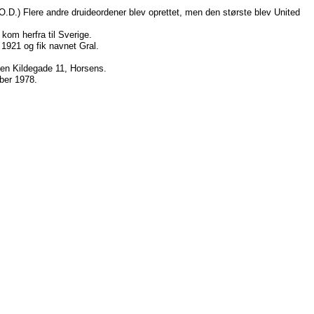
A.O.D.) Flere andre druideordener blev oprettet, men den største blev United
kom herfra til Sverige.
 1921 og fik navnet Gral.
gen Kildegade 11, Horsens.
ber 1978.