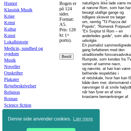
Humor
Bogen er
naturligvis ikke lade være m
at nævne Rom, som han har
på 124
Klassisk Musik
besøgt utallige gange og
sider.
Krige
tidligere skrevet tre bøger
Format:
om, nemlig ”Til Piazza del
Krimi
A5.
Popolo”, “Romersk Potpourri
Kultur
Pris: 128
”En Sviptur til Rom – en
kr. (+
Kunst
anderledes guide”, som alle 
porto).
udsolgte.
Lokalhistorie
En journalist sammenlignede
Medicin, sundhed og
gang forfatteren med den
sygdom
utraditionelle forsvarsadvoka
Bestil
Rumpole, som kendes fra TV
Musik
serien af samme navn,
Noveller
og nævnte, at han kan være
Opskrifter
befriende respektløs i
et retslokale, hvor han kan f
Plakater
både dom mer, domsmænd 
Rejsebeskrivelser
nævninger til at smile højlydt
Religion
når han fyrer en af sine
knastørre bemærkninger af.
Roman
Science fiction
Skønlitteratur
Slægtsbøger
Denne side anvender cookies.
Lær mere
Sport
Undervisning