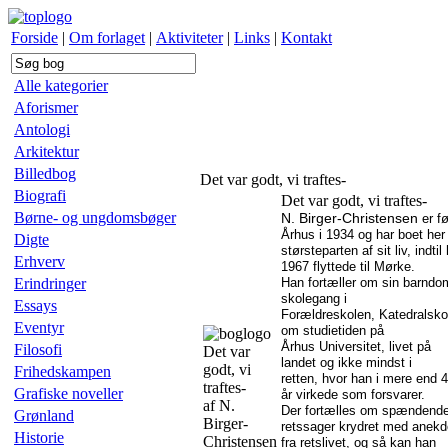
Forside
|
Om forlaget
|
Aktiviteter
|
Links
|
Kontakt
Alle kategorier
Aforismer
Antologi
Arkitektur
Billedbog
Det var godt, vi traftes-
Biografi
Det var godt, vi traftes-
Børne- og ungdomsbøger
N. Birger-Christensen
er fø
Århus i 1934 og har boet her
Digte
størsteparten af sit liv, indtil
Erhverv
1967 flyttede til Mørke.
Erindringer
Han fortæller om sin barndo
skolegang i
Essays
Forældreskolen, Katedralsko
Eventyr
om studietiden på
Århus Universitet, livet på
Filosofi
Det var
landet og ikke mindst i
godt, vi
Frihedskampen
retten, hvor han i mere end 
traftes-
Grafiske noveller
år virkede som forsvarer.
af N.
Der fortælles om spændend
Grønland
Birger-
retssager krydret med anekd
Historie
Christensen
fra retslivet, og så kan han