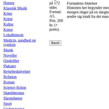
Humor
på 172
Forstadens fristelser
sider.
Historien her begynder med 
Klassisk Musik
Format:
morgen ringer på en slægtni
Krige
A5.
ændre sig totalt fra det ma
Krimi
Pris: 200
Kultur
kr. (+
porto).
Kunst
Lokalhistorie
Medicin, sundhed og
Bestil
sygdom
Musik
Noveller
Opskrifter
Plakater
Rejsebeskrivelser
Religion
Roman
Science fiction
Skønlitteratur
Slægtsbøger
Sport
Undervisning