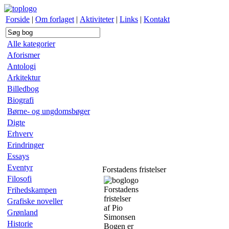
Forside
|
Om forlaget
|
Aktiviteter
|
Links
|
Kontakt
Alle kategorier
Aforismer
Antologi
Arkitektur
Billedbog
Biografi
Børne- og ungdomsbøger
Digte
Erhverv
Erindringer
Essays
Eventyr
Forstadens fristelser
Filosofi
Forstadens
Frihedskampen
fristelser
Grafiske noveller
af Pio
Grønland
Simonsen
Historie
Bogen er