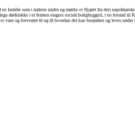
en familie som i nattens mulm og mørke er flygtet fra den napolitanske 
ngs dørklokke i et femten etagers socialt boligbyggeri, i en forstad t
n er vant og forventet til og til hvordan det kan forandres og leves unde