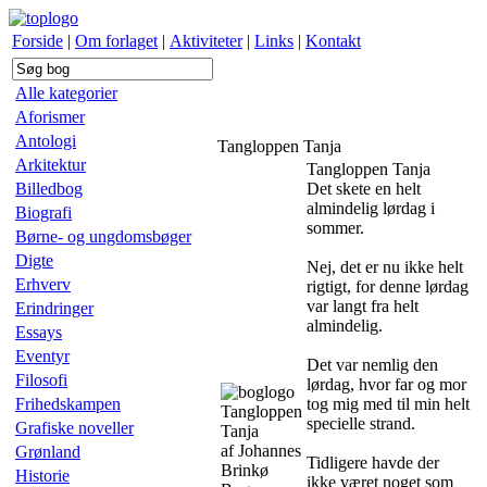
Forside
|
Om forlaget
|
Aktiviteter
|
Links
|
Kontakt
Alle kategorier
Aforismer
Antologi
Tangloppen Tanja
Arkitektur
Tangloppen Tanja
Billedbog
Det skete en helt
almindelig lørdag i
Biografi
sommer.
Børne- og ungdomsbøger
Digte
Nej, det er nu ikke helt
Erhverv
rigtigt, for denne lørdag
var langt fra helt
Erindringer
almindelig.
Essays
Eventyr
Det var nemlig den
Filosofi
lørdag, hvor far og mor
Frihedskampen
tog mig med til min helt
Tangloppen
specielle strand.
Grafiske noveller
Tanja
af Johannes
Grønland
Tidligere havde der
Brinkø
Historie
ikke været noget som