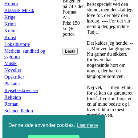
Bogen er
Humor
helst specielt ved den
på 74 sider.
strand, men det skal jeg
Klassisk Musik
Format:
love for, der blev den
Krige
A5.
lørdag. ---- For det var
Pris: 150
Krimi
nemlig der, jeg mødte
kr. (+
Kultur
Tanja.
porto).
Kunst
Det kalder jeg hende. --
Lokalhistorie
-- Min ven tangloppen.
Medicin, sundhed og
Bestil
Nu griner du sikkert,
sygdom
for hvem har
Musik
nogensinde hørt om
Noveller
nogen, der har en
tangloppe som ven.
Opskrifter
Plakater
Nej vel, ---- men lyt nu,
Rejsebeskrivelser
for så kan du garanteret
Religion
forstå, hvorfor Tanja er
Roman
en af mine bedste og i
hvert fald min mest
Science fiction
mystiske ven.
Skønlitteratur
Slægtsbøger
Denne side anvender cookies.
Lær mere
Sport
Undervisning