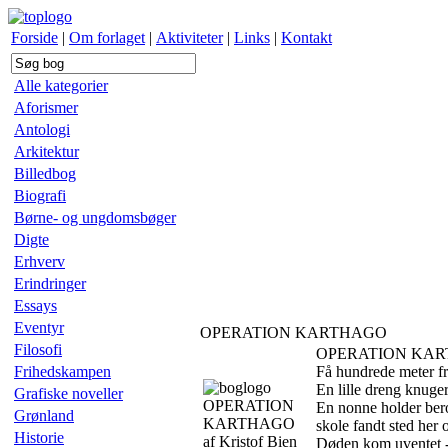
Forside
|
Om forlaget
|
Aktiviteter
|
Links
|
Kontakt
Alle kategorier
Aforismer
Antologi
Arkitektur
Billedbog
Biografi
Børne- og ungdomsbøger
Digte
Erhverv
Erindringer
Essays
Eventyr
OPERATION KARTHAGO
Filosofi
OPERATION KA
Frihedskampen
Få hundrede meter fra
En lille dreng knuge
Grafiske noveller
OPERATION
En nonne holder ber
Grønland
KARTHAGO
skole fandt sted her
Historie
af Kristof Bien
Døden kom uventet - 