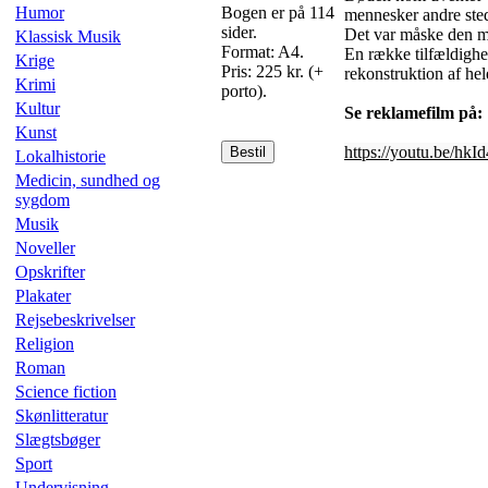
Humor
Bogen er på 114
mennesker andre sted
sider.
Det var måske den m
Klassisk Musik
Format: A4.
En række tilfældighe
Krige
Pris: 225 kr. (+
rekonstruktion af he
Krimi
porto).
Kultur
Se reklamefilm på:
Kunst
https://youtu.be/hk
Bestil
Lokalhistorie
Medicin, sundhed og
sygdom
Musik
Noveller
Opskrifter
Plakater
Rejsebeskrivelser
Religion
Roman
Science fiction
Skønlitteratur
Slægtsbøger
Sport
Undervisning