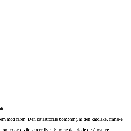
it.
em mod faren. Den katastrofale bombning af den katolske, franske
8 nonner og civile lærere livet. Samme dag døde også mange