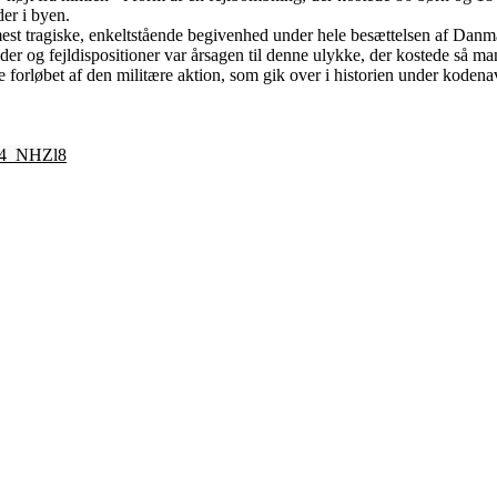
er i byen.
est tragiske, enkeltstående begivenhed under hele besættelsen af Dan
der og fejldispositioner var årsagen til denne ulykke, der kostede så ma
le forløbet af den militære aktion, som gik over i historien under kode
Id4_NHZl8