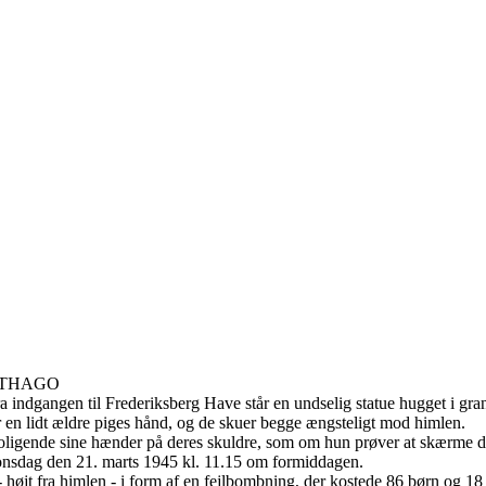
RTHAGO
 indgangen til Frederiksberg Have står en undselig statue hugget i gran
r en lidt ældre piges hånd, og de skuer begge ængsteligt mod himlen.
oligende sine hænder på deres skuldre, som om hun prøver at skærme d
 onsdag den 21. marts 1945 kl. 11.15 om formiddagen.
højt fra himlen - i form af en fejlbombning, der kostede 86 børn og 1