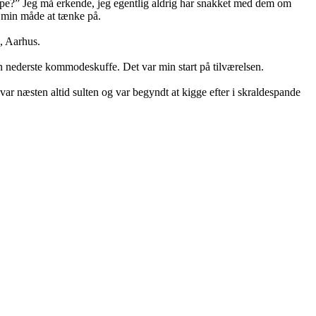
mpe?” Jeg må erkende, jeg egentlig aldrig har snakket med dem om
t min måde at tænke på.
, Aarhus.
 den nederste kommodeskuffe. Det var min start på tilværelsen.
var næsten altid sulten og var begyndt at kigge efter i skraldespande