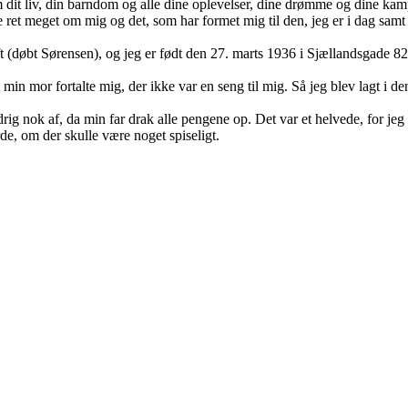
dit liv, din barndom og alle dine oplevelser, dine drømme og dine ka
ke ret meget om mig og det, som har formet mig til den, jeg er i dag sam
t (døbt Sørensen), og jeg er født den 27. marts 1936 i Sjællandsgade 82
at min mor fortalte mig, der ikke var en seng til mig. Så jeg blev lagt i
ig nok af, da min far drak alle pengene op. Det var et helvede, for jeg 
rde, om der skulle være noget spiseligt.