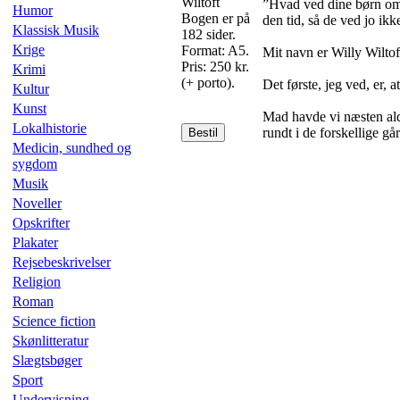
Wiltoft
”Hvad ved dine børn om 
Humor
Bogen er på
den tid, så de ved jo ik
Klassisk Musik
182 sider.
Krige
Format: A5.
Mit navn er Willy Wiltof
Pris: 250 kr.
Krimi
(+ porto).
Det første, jeg ved, er, 
Kultur
Kunst
Mad havde vi næsten aldr
Lokalhistorie
rundt i de forskellige gå
Bestil
Medicin, sundhed og
sygdom
Musik
Noveller
Opskrifter
Plakater
Rejsebeskrivelser
Religion
Roman
Science fiction
Skønlitteratur
Slægtsbøger
Sport
Undervisning