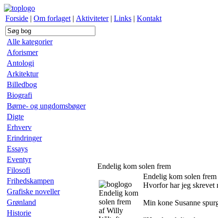
Forside
|
Om forlaget
|
Aktiviteter
|
Links
|
Kontakt
Alle kategorier
Aforismer
Antologi
Arkitektur
Billedbog
Biografi
Børne- og ungdomsbøger
Digte
Erhverv
Erindringer
Essays
Eventyr
Endelig kom solen frem
Filosofi
Endelig kom solen frem
Frihedskampen
Hvorfor har jeg skrevet
Grafiske noveller
Endelig kom
solen frem
Grønland
Min kone Susanne spurg
af Willy
Historie