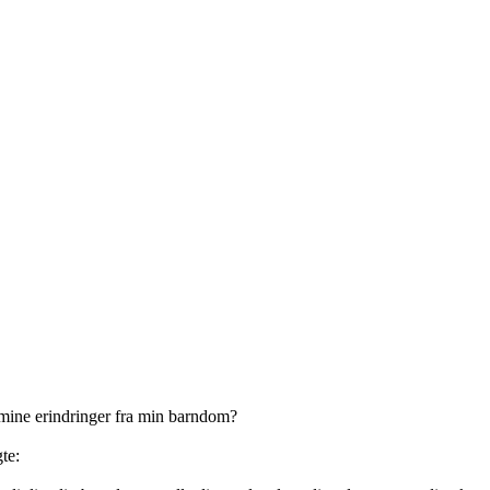
 mine erindringer fra min barndom?
te: