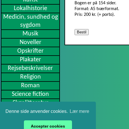
Bogen er på 154 sider.
Lokalhistorie
Format: A5 tværformat.
Pris: 200 kr. (+ porto).
Medicin, sundhed og
sygdom
Bestil
Musik
Noveller
Opskrifter
Plakater
Rejsebeskrivelser
Religion
Roman
Science fiction
Skønlitteratur
Slægtsbøger
Denne side anvender cookies.
Lær mere
Sport
Accepter cookies
Undervisning