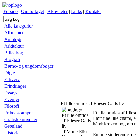
Forside
|
Om forlaget
|
Aktiviteter
|
Links
|
Kontakt
Alle kategorier
Aforismer
Antologi
Arkitektur
Billedbog
Biografi
Børne- og ungdomsbøger
Digte
Erhverv
Erindringer
Essays
Eventyr
Et lille omrids af Elieser Gads liv
Filosofi
Frihedskampen
Et lille omrids af Elie
Et lille omrids
I mit fine lille chato
Grafiske noveller
af Elieser Gads
håndskreven bog om mi
Grønland
liv
af Marie Elise
Historie
En ung studerende, der