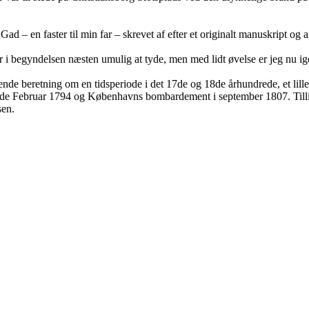
d – en faster til min far – skrevet af efter et originalt manuskript og a
r i begyndelsen næsten umulig at tyde, men med lidt øvelse er jeg nu 
nde beretning om en tidsperiode i det 17de og 18de århundrede, et lille
6de Februar 1794 og Københavns bombardement i september 1807. Tillig
sen.