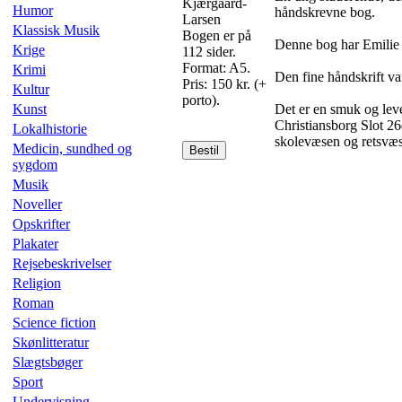
Kjærgaard-
Humor
håndskrevne bog.
Larsen
Klassisk Musik
Bogen er på
Denne bog har Emilie Ga
Krige
112 sider.
Format: A5.
Krimi
Den fine håndskrift va
Pris: 150 kr. (+
Kultur
porto).
Kunst
Det er en smuk og leve
Christiansborg Slot 2
Lokalhistorie
skolevæsen og retsvæ
Medicin, sundhed og
Bestil
sygdom
Musik
Noveller
Opskrifter
Plakater
Rejsebeskrivelser
Religion
Roman
Science fiction
Skønlitteratur
Slægtsbøger
Sport
Undervisning