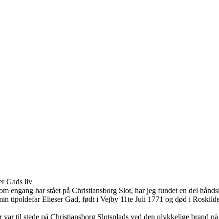
ser Gads liv
l, som engang har stået på Christiansborg Slot, har jeg fundet en del hå
n tip­oldefar Elieser Gad, født i Vejby 11te Juli 1771 og død i Roski
 var til stede på Christiansborg Slotsplads ved den ulykkelige brand på