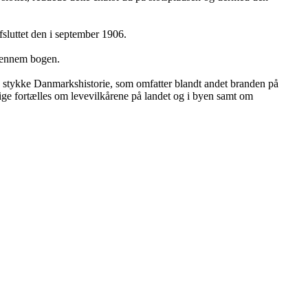
fsluttet den i september 1906.
igennem bogen.
 stykke Danmarkshistorie, som om­­­fatter blandt andet branden på
e fortælles om levevilkårene på landet og i byen samt om