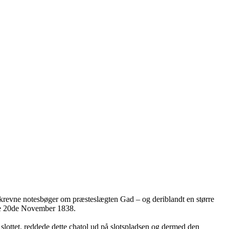
ndskrevne notesbøger om præsteslægten Gad – og deriblandt en større
lde 20de November 1838.
 slottet, reddede dette chatol ud på slotspladsen og dermed den