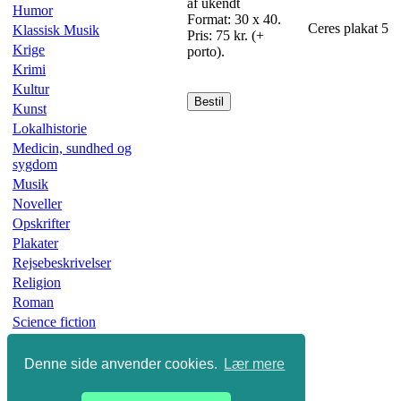
af ukendt
Humor
Format: 30 x 40.
Ceres plakat 5
Klassisk Musik
Pris: 75 kr. (+
Krige
porto).
Krimi
Kultur
Bestil
Kunst
Lokalhistorie
Medicin, sundhed og
sygdom
Musik
Noveller
Opskrifter
Plakater
Rejsebeskrivelser
Religion
Roman
Science fiction
Skønlitteratur
Slægtsbøger
Denne side anvender cookies.
Lær mere
Sport
Undervisning