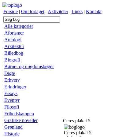
Forside
|
Om forlaget
|
Aktiviteter
|
Links
|
Kontakt
Alle kategorier
Aforismer
Antologi
Arkitektur
Billedbog
Biografi
Børne- og ungdomsbøger
Digte
Erhverv
Erindringer
Essays
Eventyr
Filosofi
Frihedskampen
Grafiske noveller
Ceres plakat 5
Grønland
Ceres plakat 5
Historie