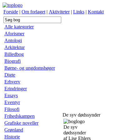
Forside
|
Om forlaget
|
Aktiviteter
|
Links
|
Kontakt
Alle kategorier
Aforismer
Antologi
Arkitektur
Billedbog
Biografi
Børne- og ungdomsbøger
Digte
Erhverv
Erindringer
Essays
Eventyr
Filosofi
De syv dødssynder
Frihedskampen
Grafiske noveller
De syv
Grønland
dødssynder
Historie
af Lise Ehlers