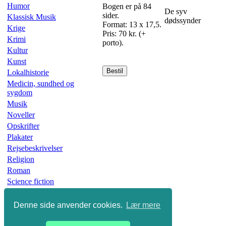
Humor
Bogen er på 84
De syv
sider.
Klassisk Musik
dødssynder
Format: 13 x 17,5.
Krige
Pris: 70 kr. (+
Krimi
porto).
Kultur
Kunst
Bestil
Lokalhistorie
Medicin, sundhed og
sygdom
Musik
Noveller
Opskrifter
Plakater
Rejsebeskrivelser
Religion
Roman
Science fiction
Skønlitteratur
Slægtsbøger
Denne side anvender cookies.
Lær mere
Sport
Undervisning