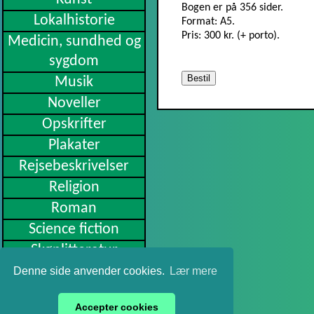
Bogen er på 356 sider.
Lokalhistorie
Format: A5.
Pris: 300 kr. (+ porto).
Medicin, sundhed og
sygdom
Bestil
Musik
Noveller
Opskrifter
Plakater
Rejsebeskrivelser
Religion
Roman
Science fiction
Skønlitteratur
Slægtsbøger
Denne side anvender cookies.
Lær mere
Sport
Accepter cookies
Undervisning