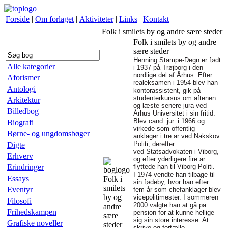
Forside
|
Om forlaget
|
Aktiviteter
|
Links
|
Kontakt
Folk i smilets by og andre sære steder
Folk i smilets by og andre
sære steder
Henning Stampe-Degn er født
Alle kategorier
i 1937 på Trøjborg i den
nordlige del af Århus. Efter
Aforismer
realeksamen i 1954 blev han
Antologi
kontorassistent, gik på
studenterkursus om aftenen
Arkitektur
og læste senere jura ved
Billedbog
Århus Universitet i sin fritid.
Blev cand. jur. i 1966 og
Biografi
virkede som offentlig
Børne- og ungdomsbøger
anklager i tre år ved Nakskov
Politi, derefter
Digte
ved Statsadvokaten i Viborg,
Erhverv
og efter yderligere fire år
Erindringer
flyttede han til Viborg Politi.
I 1974 vendte han tilbage til
Essays
Folk i
sin fødeby, hvor han efter
smilets
Eventyr
fem år som chefanklager blev
by og
vicepolitimester. I sommeren
Filosofi
2000 valgte han at gå på
andre
Frihedskampen
pension for at kunne hellige
sære
sig sin store interesse: At
Grafiske noveller
steder
skrive og fortælle.