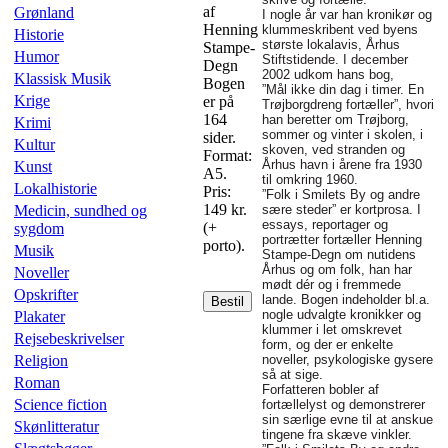
af
Grønland
I nogle år var han kronikør og
Henning
klummeskribent ved byens
Historie
største lokalavis, Århus
Stampe-
Humor
Stiftstidende. I december
Degn
2002 udkom hans bog,
Klassisk Musik
Bogen
”Mål ikke din dag i timer. En
Krige
er på
Trøjborgdreng fortæller”, hvori
164
han beretter om Trøjborg,
Krimi
sommer og vinter i skolen, i
sider.
Kultur
skoven, ved stranden og
Format:
Århus havn i årene fra 1930
Kunst
A5.
til omkring 1960.
Lokalhistorie
Pris:
”Folk i Smilets By og andre
149 kr.
Medicin, sundhed og
sære steder” er kortprosa. I
essays, reportager og
(+
sygdom
portrætter fortæller Henning
porto).
Musik
Stampe-Degn om nutidens
Århus og om folk, han har
Noveller
mødt dér og i fremmede
Opskrifter
lande. Bogen indeholder bl.a.
Bestil
nogle udvalgte kronikker og
Plakater
klummer i let omskrevet
Rejsebeskrivelser
form, og der er enkelte
Religion
noveller, psykologiske gysere
så at sige.
Roman
Forfatteren bobler af
Science fiction
fortællelyst og demonstrerer
sin særlige evne til at anskue
Skønlitteratur
tingene fra skæve vinkler.