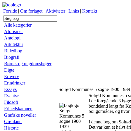
Forside
|
Om forlaget
|
Aktiviteter
|
Links
|
Kontakt
Alle kategorier
Aforismer
Antologi
Arkitektur
Billedbog
Biografi
Børne- og ungdomsbøger
Digte
Erhverv
Erindringer
Essays
Solrød Kommunes 5 sogne 1900-1939
Solrød Kommunes 5 s
Eventyr
I de foregående 3 bøg
Filosofi
bondeland langt fra Kø
Frihedskampen
Solrød
boligområder, og hvor 
Grafiske noveller
Kommunes 5
sogne 1900-
Grønland
I denne bog om Solrød 
1939
Det var kun et halvt å
Historie