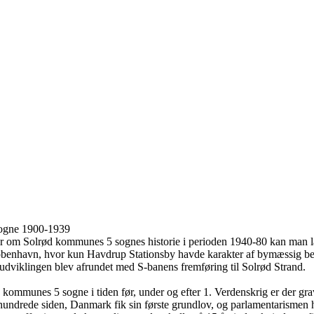
ogne 1900-1939
er om Solrød kommunes 5 sognes historie i perioden 1940-80 kan man l
benhavn, hvor kun Havdrup Stationsby havde karakter af bymæssig beby
udviklingen blev afrundet med S-banens fremføring til Solrød Strand.
kommunes 5 sogne i tiden før, under og efter 1. Verdenskrig er der grav
rhundrede siden, Danmark fik sin første grundlov, og parlamentarismen 