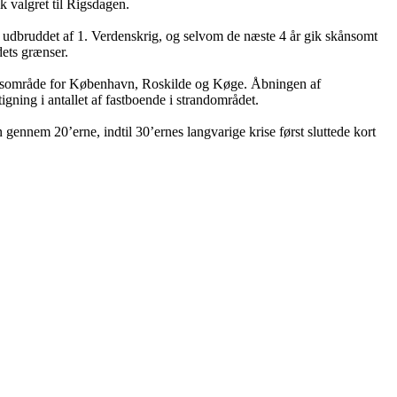
k valgret til Rigsdagen.
d udbruddet af 1. Verdenskrig, og selvom de næste 4 år gik skånsomt
ets grænser.
tidsområde for København, Roskilde og Køge. Åbningen af
igning i antallet af fastboende i strandområdet.
gennem 20’erne, indtil 30’ernes langvarige krise først sluttede kort