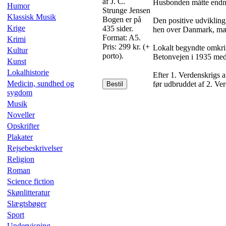
af J. C.
Husbonden måtte endnu s
Humor
Strunge Jensen
Klassisk Musik
Bogen er på
Den positive udvikling
Krige
435 sider.
hen over Danmark, mær
Format: A5.
Krimi
Pris: 299 kr. (+
Lokalt begyndte omkri
Kultur
porto).
Betonvejen i 1935 medfø
Kunst
Lokalhistorie
Efter 1. Verdenskrigs a
Medicin, sundhed og
før udbruddet af 2. Ve
Bestil
sygdom
Musik
Noveller
Opskrifter
Plakater
Rejsebeskrivelser
Religion
Roman
Science fiction
Skønlitteratur
Slægtsbøger
Sport
Undervisning