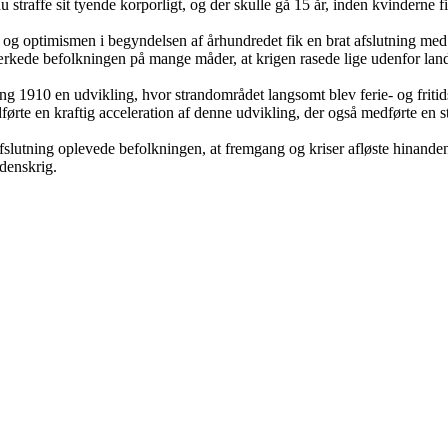
traffe sit tyende korporligt, og der skulle gå 15 år, inden kvinderne fi
 og optimismen i begyndelsen af århundredet fik en brat afslutning me
kede befolkningen på mange måder, at krigen rasede lige udenfor land
ng 1910 en udvikling, hvor strandområdet langsomt blev ferie- og fri
rte en kraftig acceleration af denne udvikling, der også medførte en st
fslutning oplevede befolkningen, at fremgang og kriser afløste hinanden 
rdenskrig.