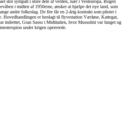
el stor sympati i store dele af verden, især i Vesteuropa. Bogen
vevåben i midten af 1950erne, ønsker at hjælpe det nye land, som
ge andre folkeslag. De fire får en 2-årig kontrakt som piloter i
ie. Hovedhandlingen er henlagt til flyvestation Værløse, Kattegat,
 indrettet, Gran Sasso i Midtitalien, hvor Mussolini var fanget og
e mesterspion under krigen opererede.