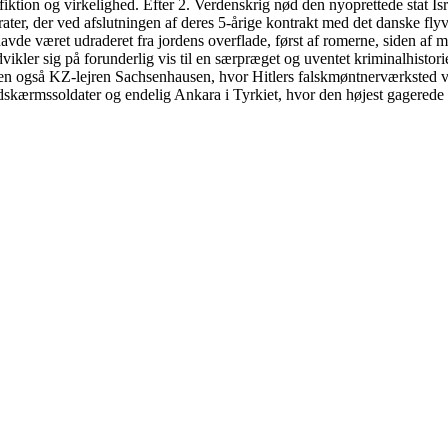
ktion og virkelighed. Efter 2. Verdenskrig nød den nyoprettede stat Isra
ter, der ved afslutningen af deres 5-årige kontrakt med det danske fly
de været udraderet fra jordens overflade, først af romerne, siden af man
vikler sig på forunderlig vis til en særpræget og uventet kriminalhistor
n også KZ-lejren Sachsenhausen, hvor Hitlers falskmøntnerværksted var
aldskærmssoldater og endelig Ankara i Tyrkiet, hvor den højest gagered