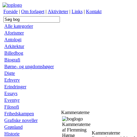
Forside
|
Om forlaget
|
Aktiviteter
|
Links
|
Kontakt
Alle kategorier
Aforismer
Antologi
Arkitektur
Billedbog
Biografi
Børne- og ungdomsbøger
Digte
Erhverv
Erindringer
Essays
Eventyr
Filosofi
Kammeraterne
Frihedskampen
Grafiske noveller
Kammeraterne
Grønland
af Flemming
Kammeraterne
Historie
Hørnø