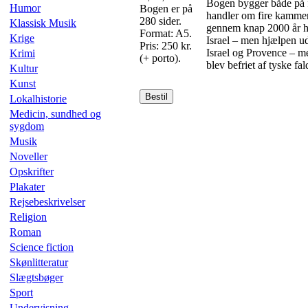
Bogen bygger både på fi
Humor
Bogen er på
handler om fire kammera
280 sider.
Klassisk Musik
gennem knap 2000 år hav
Format: A5.
Krige
Israel – men hjælpen ud
Pris: 250 kr.
Israel og Provence – me
Krimi
(+ porto).
blev befriet af tyske f
Kultur
Kunst
Bestil
Lokalhistorie
Medicin, sundhed og
sygdom
Musik
Noveller
Opskrifter
Plakater
Rejsebeskrivelser
Religion
Roman
Science fiction
Skønlitteratur
Slægtsbøger
Sport
Undervisning