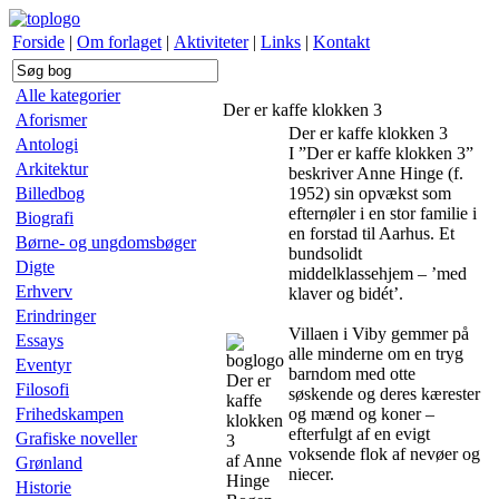
Forside
|
Om forlaget
|
Aktiviteter
|
Links
|
Kontakt
Alle kategorier
Der er kaffe klokken 3
Aforismer
Der er kaffe klokken 3
Antologi
I ”Der er kaffe klokken 3”
Arkitektur
beskriver Anne Hinge (f.
Billedbog
1952) sin opvækst som
efternøler i en stor familie i
Biografi
en forstad til Aarhus. Et
Børne- og ungdomsbøger
bundsolidt
Digte
middelklassehjem – ’med
Erhverv
klaver og bidét’.
Erindringer
Villaen i Viby gemmer på
Essays
alle minderne om en tryg
Eventyr
barndom med otte
Der er
Filosofi
søskende og deres kærester
kaffe
Frihedskampen
og mænd og koner –
klokken
efterfulgt af en evigt
Grafiske noveller
3
voksende flok af nevøer og
af Anne
Grønland
niecer.
Hinge
Historie