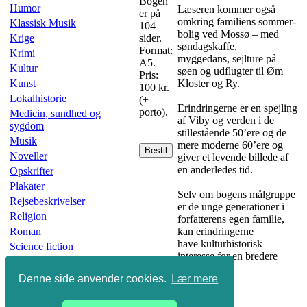
Bogen
Humor
Læseren kommer også
er på
omkring familiens sommer­
Klassisk Musik
104
bolig ved Mossø – med
Krige
sider.
søndagskaffe,
Format:
Krimi
myggedans, sejlture på
A5.
Kultur
søen og udflugter til Øm
Pris:
Kunst
Kloster og Ry.
100 kr.
Lokalhistorie
(+
Erindringerne er en spejling
porto).
Medicin, sundhed og
af Viby og verden i de
sygdom
stillestående 50’ere og de
Musik
mere moderne 60’ere og
Bestil
Noveller
giver et levende billede af
en anderledes tid.
Opskrifter
Plakater
Selv om bogens målgruppe
Rejsebeskrivelser
er de unge generationer i
Religion
forfatterens egen familie,
Roman
kan erindringerne
have kulturhistorisk
Science fiction
interesse for en bredere
Skønlitteratur
kreds.
Slægtsbøger
Denne side anvender cookies.
Lær mere
Sport
Undervisning