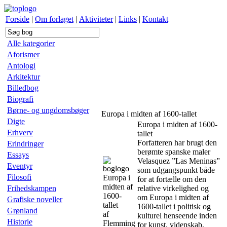
Forside
|
Om forlaget
|
Aktiviteter
|
Links
|
Kontakt
Alle kategorier
Aforismer
Antologi
Arkitektur
Billedbog
Biografi
Børne- og ungdomsbøger
Europa i midten af 1600-tallet
Digte
Europa i midten af 1600-
Erhverv
tallet
Forfatteren har brugt den
Erindringer
berømte spanske maler
Essays
Velasquez ”Las Meninas”
Eventyr
som udgangspunkt både
Filosofi
Europa i
for at fortælle om den
midten af
Frihedskampen
relative virkelighed og
1600-
om Europa i midten af
Grafiske noveller
tallet
1600-tallet i politisk og
Grønland
af
kulturel henseende inden
Historie
Flemming
for kunst, videnskab,