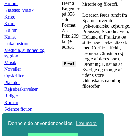
Hørnø
Humor
historie og filosofi.
Bogen er
Klassisk Musik
på 356
Læseren føres rundt fra
Krige
sider.
Spanien over det
Krimi
Format:
tysk-romerske kejserrige,
Kultur
A5.
Preussen, Skandinavien,
Pris: 299
Kunst
Holland til Frankrig og
kr. (+
stifter især bekendtskab
Lokalhistorie
porto).
med Corfitz Ulfeldt,
Medicin, sundhed og
Leonora Christina og
sygdom
nogle af deres børn,
Musik
Bestil
Dronning Kristina af
Noveller
Sverige og mange af
tidens store
Opskrifter
videnskabsmænd og
Plakater
filosoffer.
Rejsebeskrivelser
Religion
Roman
Science fiction
Skønlitteratur
Slægtsbøger
Denne side anvender cookies.
Lær mere
Sport
Undervisning