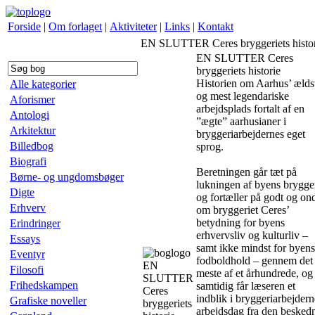
Forside
|
Om forlaget
|
Aktiviteter
|
Links
|
Kontakt
EN SLUTTER Ceres bryggeriets histor
EN SLUTTER Ceres
bryggeriets historie
Historien om Aarhus’ ælds
Alle kategorier
og mest legendariske
Aforismer
arbejdsplads fortalt af en
Antologi
”ægte” aarhusianer i
Arkitektur
bryggeriarbejdernes eget
Billedbog
sprog.
Biografi
Beretningen går tæt på
Børne- og ungdomsbøger
lukningen af byens brygge
Digte
og fortæller på godt og on
Erhverv
om bryggeriet Ceres’
betydning for byens
Erindringer
erhvervsliv og kulturliv –
Essays
samt ikke mindst for byens
Eventyr
fodboldhold – gennem det
EN
Filosofi
meste af et århundrede, og
SLUTTER
Frihedskampen
samtidig får læseren et
Ceres
indblik i bryggeriarbejdern
Grafiske noveller
bryggeriets
arbejdsdag fra den besked