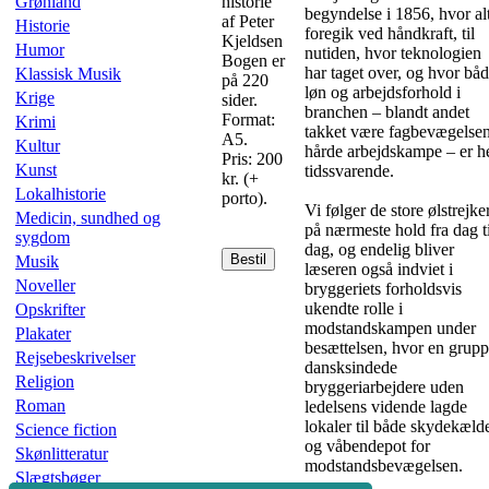
Grønland
historie
begyndelse i 1856, hvor al
af Peter
Historie
foregik ved håndkraft, til
Kjeldsen
Humor
nutiden, hvor teknologien
Bogen er
har taget over, og hvor bå
Klassisk Musik
på 220
løn og arbejdsforhold i
Krige
sider.
branchen – blandt andet
Format:
Krimi
takket være fagbevægelse
A5.
Kultur
hårde arbejdskampe – er he
Pris: 200
Kunst
tidssvarende.
kr. (+
Lokalhistorie
porto).
Vi følger de store ølstrejke
Medicin, sundhed og
på nærmeste hold fra dag ti
sygdom
dag, og endelig bliver
Bestil
Musik
læseren også indviet i
Noveller
bryggeriets forholdsvis
ukendte rolle i
Opskrifter
modstandskampen under
Plakater
besættelsen, hvor en grup
Rejsebeskrivelser
dansksindede
Religion
bryggeriarbejdere uden
Roman
ledelsens vidende lagde
lokaler til både skydekæld
Science fiction
og våbendepot for
Skønlitteratur
modstandsbevægelsen.
Slægtsbøger