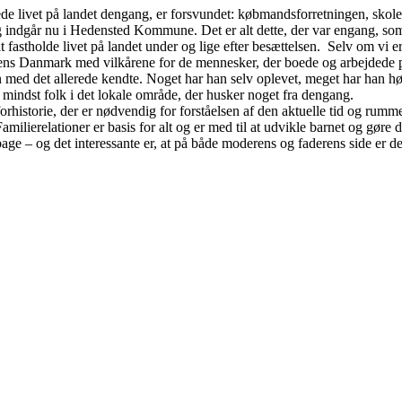
de livet på landet dengang, er forsvundet: købmandsforretningen, skole
 indgår nu i Hedensted Kommune. Det er alt dette, der var engang, som
 fastholde livet på landet under og lige efter besættelsen.
Selv om vi e
idens Danmark med vilkårene for de mennesker, der boede og arbejdede p
med det allerede kendte. Noget har han selv oplevet, meget har han hør
 mindst folk i det lokale område, der husker noget fra dengang.
rhistorie, der er nødvendig for forståelsen af den aktuelle tid og rumm
amilierelationer er basis for alt og er med til at udvikle barnet og gøre 
lbage – og det interessante er, at på både moderens og faderens side er de