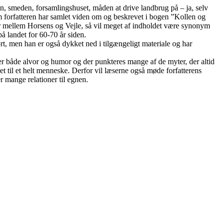
n, smeden, forsamlingshuset, måden at drive landbrug på – ja, selv
 forfatteren har samlet viden om og beskrevet i bogen ”Kollen og
r mellem Horsens og Vejle, så vil meget af indholdet være synonym
å landet for 60-70 år siden.
t, men han er også dykket ned i tilgængeligt materiale og har
er både alvor og humor og der punkteres mange af de myter, der altid
det til et helt menneske. Derfor vil læserne også møde forfatterens
r mange relationer til egnen.