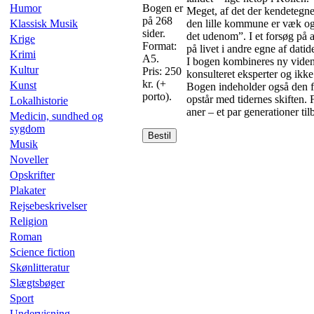
Humor
Bogen er
Meget, af det der kendetegne
på 268
Klassisk Musik
den lille kommune er væk og
sider.
det udenom”. I et forsøg på at
Krige
Format:
på livet i andre egne af dat
Krimi
A5.
I bogen kombineres ny viden 
Kultur
Pris: 250
konsulteret eksperter og ikke
kr. (+
Kunst
Bogen indeholder også den fo
porto).
opstår med tidernes skiften. F
Lokalhistorie
aner – et par generationer ti
Medicin, sundhed og
sygdom
Bestil
Musik
Noveller
Opskrifter
Plakater
Rejsebeskrivelser
Religion
Roman
Science fiction
Skønlitteratur
Slægtsbøger
Sport
Undervisning