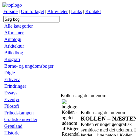
Forside
|
Om forlaget
|
Aktiviteter
|
Links
|
Kontakt
Alle kategorier
Aforismer
Antologi
Arkitektur
Billedbog
Biografi
Børne- og ungdomsbøger
Digte
Erhverv
Erindringer
Essays
Kollen - og det udenom
Eventyr
Filosofi
Kollen -
Kollen - og det udenom
Frihedskampen
og det
KOLLEN – NÆSTEN
Grafiske noveller
udenom
Kollen er noget geografisk – 
Grønland
af Birger
symbiose med det udenom. De
Historie
Rosendal
landet – lige netop i Kollen.