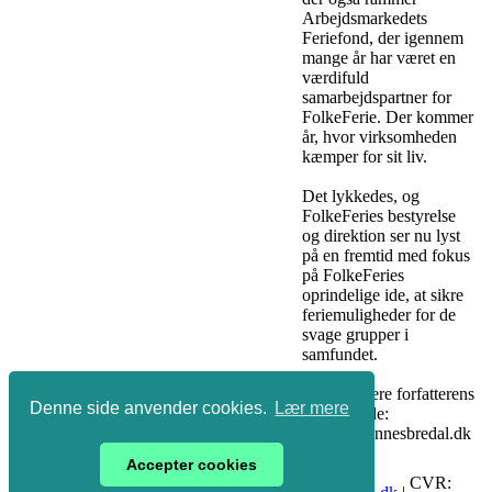
Arbejdsmarkedets
Feriefond, der igennem
mange år har været en
værdifuld
samarbejdspartner for
FolkeFerie. Der kommer
år, hvor virksomheden
kæmper for sit liv.
Det lykkedes, og
FolkeFeries bestyrelse
og direktion ser nu lyst
på en fremtid med fokus
på FolkeFeries
oprindelige ide, at sikre
feriemuligheder for de
svage grupper i
samfundet.
Se endvidere forfatterens
Denne side anvender cookies.
Lær mere
hjemmeside:
www.johannesbredal.dk
Accepter cookies
Søsvinget
8250
Tlf: 40
CVR: