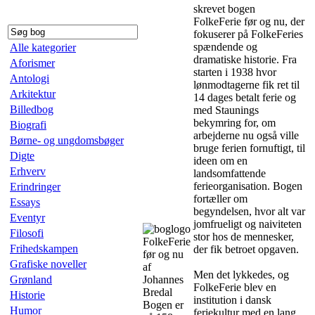
skrevet bogen
FolkeFerie før og nu, der
fokuserer på FolkeFeries
spændende og
Alle kategorier
dramatiske historie. Fra
Aforismer
starten i 1938 hvor
Antologi
lønmodtagerne fik ret til
Arkitektur
14 dages betalt ferie og
Billedbog
med Staunings
bekymring for, om
Biografi
arbejderne nu også ville
Børne- og ungdomsbøger
bruge ferien fornuftigt, til
Digte
ideen om en
Erhverv
landsomfattende
ferieorganisation. Bogen
Erindringer
fortæller om
Essays
begyndelsen, hvor alt var
Eventyr
jomfrueligt og naiviteten
Filosofi
stor hos de mennesker,
FolkeFerie
Frihedskampen
der fik betroet opgaven.
før og nu
Grafiske noveller
af
Men det lykkedes, og
Grønland
Johannes
FolkeFerie blev en
Bredal
Historie
institution i dansk
Bogen er
Humor
feriekultur med en lang