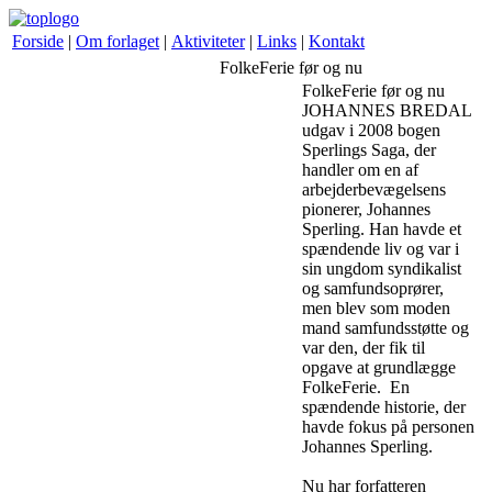
Forside
|
Om forlaget
|
Aktiviteter
|
Links
|
Kontakt
FolkeFerie før og nu
FolkeFerie før og nu
JOHANNES BREDAL
udgav i 2008 bogen
Sperlings Saga, der
handler om en af
arbejderbevægelsens
pionerer, Johannes
Sperling. Han havde et
spændende liv og var i
sin ungdom syndikalist
og samfundsoprører,
men blev som moden
mand samfundsstøtte og
var den, der fik til
opgave at grundlægge
FolkeFerie. En
spændende historie, der
havde fokus på personen
Johannes Sperling.
Nu har forfatteren