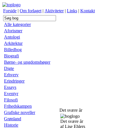
Forside
|
Om forlaget
|
Aktiviteter
|
Links
|
Kontakt
Alle kategorier
Aforismer
Antologi
Arkitektur
Billedbog
Biografi
Børne- og ungdomsbøger
Digte
Erhverv
Erindringer
Essays
Eventyr
Filosofi
Frihedskampen
Det svære år
Grafiske noveller
Grønland
Det svære år
Historie
af Lise Ehlers