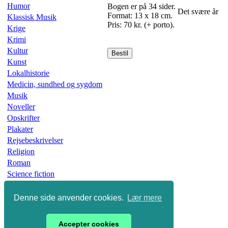
Humor
Bogen er på 34 sider.
Det svære år
Format: 13 x 18 cm.
Klassisk Musik
Pris: 70 kr. (+ porto).
Krige
Krimi
Kultur
Bestil
Kunst
Lokalhistorie
Medicin, sundhed og sygdom
Musik
Noveller
Opskrifter
Plakater
Rejsebeskrivelser
Religion
Roman
Science fiction
Skønlitteratur
Slægtsbøger
Denne side anvender cookies.
Lær mere
Sport
Undervisning
Accepter cookies