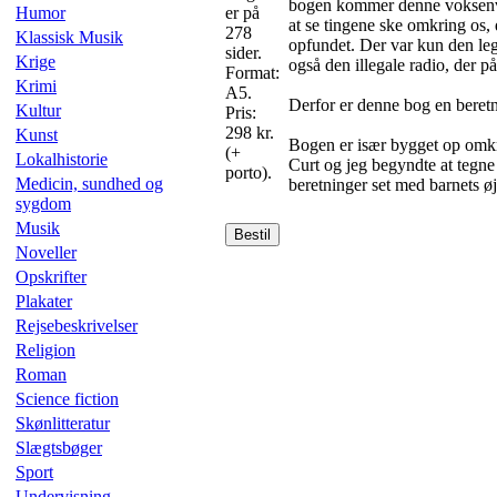
bogen kommer denne voksenverd
Humor
er på
at se tingene ske omkring os,
278
Klassisk Musik
opfundet. Der var kun den le
sider.
Krige
også den illegale radio, der p
Format:
Krimi
A5.
Derfor er denne bog en beret
Kultur
Pris:
298 kr.
Kunst
Bogen er især bygget op omkri
(+
Lokalhistorie
Curt og jeg begyndte at tegne
porto).
Medicin, sundhed og
beretninger set med barnets 
sygdom
Musik
Bestil
Noveller
Opskrifter
Plakater
Rejsebeskrivelser
Religion
Roman
Science fiction
Skønlitteratur
Slægtsbøger
Sport
Undervisning