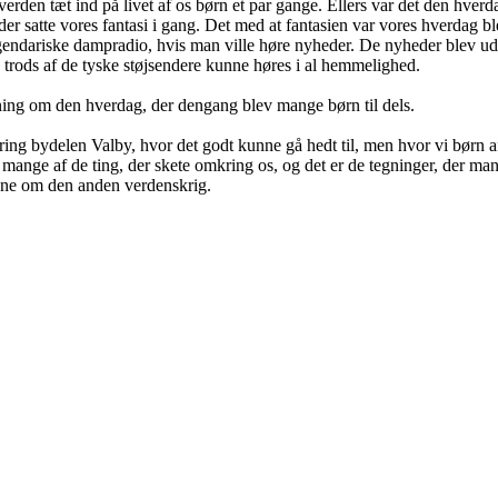
en tæt ind på livet af os børn et par gange. Ellers var det den hverda
 der satte vores fantasi i gang. Det med at fantasien var vores hverdag 
gendariske dampradio, hvis man ville høre nyheder. De nyheder blev ud
å trods af de tyske støjsendere kunne høres i al hemmelighed.
ning om den hverdag, der dengang blev mange børn til dels.
ng bydelen Valby, hvor det godt kunne gå hedt til, men hvor vi børn af 
 mange af de ting, der skete omkring os, og det er de tegninger, der m
øjne om den anden verdenskrig.