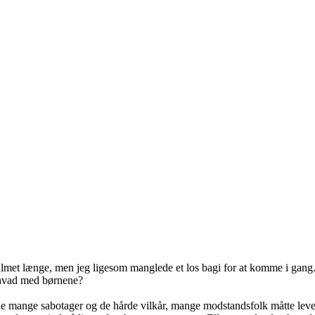
g ulmet længe, men jeg ligesom manglede et los bagi for at komme i gan
hvad med børnene?
e mange sabotager og de hårde vilkår, mange modstandsfolk måtte leve 