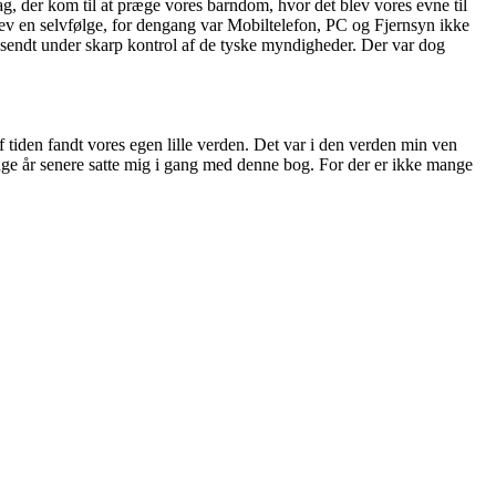
g, der kom til at præge vores barndom, hvor det blev vores evne til
blev en selvfølge, for dengang var Mobiltelefon, PC og Fjernsyn ikke
sendt under skarp kontrol af de tyske myndigheder. Der var dog
tiden fandt vores egen lille verden. Det var i den verden min ven
ange år senere satte mig i gang med denne bog. For der er ikke mange