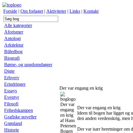
Forside
|
Om forlaget
|
Aktiviteter
|
Links
|
Kontakt
Alle kategorier
Aforismer
Antologi
Arkitektur
Billedbog
Biografi
Børne- og ungdomsbøger
Digte
Erhverv
Erindringer
Der var engang en krig
Essays
Eventyr
Filosofi
Der var
Der var engang en krig
engang
Frihedskampen
Ideen til bogen har ligget o
en krig
Grafiske noveller
den anden verdenskrig, men 
af Hans
Grønland
Petersen
Der var især beretninger om d
Historie
Bogen