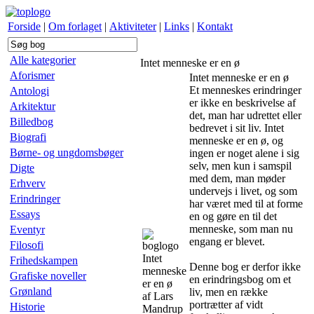
Forside
|
Om forlaget
|
Aktiviteter
|
Links
|
Kontakt
Alle kategorier
Intet menneske er en ø
Aforismer
Intet menneske er en ø
Et menneskes erindringer
Antologi
er ikke en beskrivelse af
Arkitektur
det, man har udrettet eller
Billedbog
bedrevet i sit liv. Intet
Biografi
menneske er en ø, og
Børne- og ungdomsbøger
ingen er noget alene i sig
selv, men kun i samspil
Digte
med dem, man møder
Erhverv
undervejs i livet, og som
Erindringer
har været med til at forme
Essays
en og gøre en til det
menneske, som man nu
Eventyr
engang er blevet.
Filosofi
Intet
Frihedskampen
Denne bog er derfor ikke
menneske
Grafiske noveller
en erindringsbog om et
er en ø
Grønland
liv, men en række
af Lars
portrætter af vidt
Historie
Mandrup