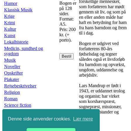
forskellige mennesker,
Bogen er
Humor
som forfatteren har mødt
på 128
Klassisk Musik
gennem sit liv, og som på
sider.
Krige
en eller anden måde har
Format:
haft en betydning for ham
Krimi
A5.
fra hans barndom og frem
Kultur
Pris: 200
til i dag.
kr. (+
Kunst
porto).
Lokalhistorie
Bogen er udgivet ved
Medicin, sundhed og
forfatterens 80-års
sygdom
fødselsdag og tegner
Bestil
således også et livsforløb
Musik
fra barndom og opvækst,
Noveller
ungdom, uddannelse og
Opskrifter
arbejdsliv.
Plakater
Lars Mandrup er født i
Rejsebeskrivelser
1943, er uddannet teolog
Religion
og organist; har virket
Roman
som korshærspræst,
Science fiction
sognepræst, missionær,
Skønlitteratur
højskoleforstander og
organist.
Slægtsbøger
Denne side anvender cookies.
Lær mere
Sport
Undervisning