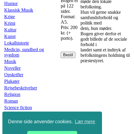
Bogen er
møde den lokale
Humor
på 122
befolkning.
Klassisk Musik
sider.
Hun vil gerne snakke
Krige
Format:
samfundsforhold og
A5.
politik med
Krimi
Pris: 200
dem, hun møder.
Kultur
kr. (+
Bogen giver derfor et
Kunst
porto).
godt billede af de sociale
Lokalhistorie
forhold i
Medicin, sundhed og
landet samt et indtryk af
sygdom
Bestil
befolkningens holdning til
præstestyret.
Musik
Noveller
Opskrifter
Plakater
Rejsebeskrivelser
Religion
Roman
Science fiction
Skønlitteratur
Slægtsbøger
Denne side anvender cookies.
Lær mere
Sport
Undervisning