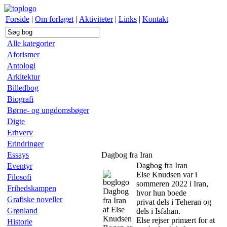
Forside
|
Om forlaget
|
Aktiviteter
|
Links
|
Kontakt
Alle kategorier
Aforismer
Antologi
Arkitektur
Billedbog
Biografi
Børne- og ungdomsbøger
Digte
Erhverv
Erindringer
Essays
Dagbog fra Iran
Dagbog fra Iran
Eventyr
Else Knudsen var i
Filosofi
sommeren 2022 i Iran,
Frihedskampen
Dagbog
hvor hun boede
Grafiske noveller
fra Iran
privat dels i Teheran og
af Else
Grønland
dels i Isfahan.
Knudsen
Else rejser primært for at
Historie