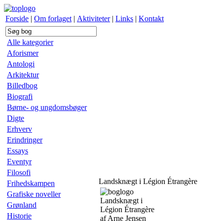
Forside
|
Om forlaget
|
Aktiviteter
|
Links
|
Kontakt
Alle kategorier
Aforismer
Antologi
Arkitektur
Billedbog
Biografi
Børne- og ungdomsbøger
Digte
Erhverv
Erindringer
Essays
Eventyr
Filosofi
Landsknægt i Légion Étrangère
Frihedskampen
Grafiske noveller
Landsknægt i
Grønland
Légion Étrangère
Historie
af Arne Jensen