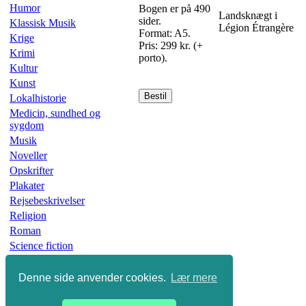
Humor
Bogen er på 490
Landsknægt i
sider.
Klassisk Musik
Légion Étrangère
Format: A5.
Krige
Pris: 299 kr. (+
Krimi
porto).
Kultur
Kunst
Bestil
Lokalhistorie
Medicin, sundhed og
sygdom
Musik
Noveller
Opskrifter
Plakater
Rejsebeskrivelser
Religion
Roman
Science fiction
Skønlitteratur
Slægtsbøger
Denne side anvender cookies.
Lær mere
Sport
Undervisning