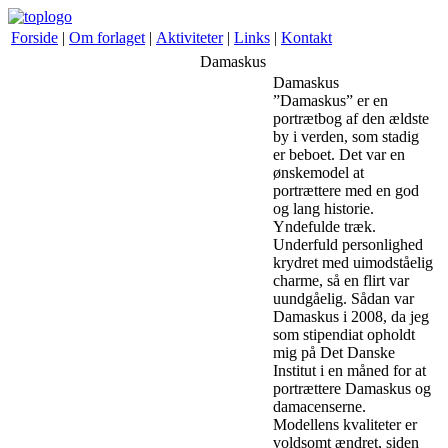
Forside
|
Om forlaget
|
Aktiviteter
|
Links
|
Kontakt
Damaskus
Damaskus
”Damaskus” er en
portrætbog af den ældste
by i verden, som stadig
er beboet. Det var en
ønskemodel at
portrættere med en god
og lang historie.
Yndefulde træk.
Underfuld personlighed
krydret med uimodståelig
charme, så en flirt var
uundgåelig. Sådan var
Damaskus i 2008, da jeg
som stipendiat opholdt
mig på Det Danske
Institut i en måned for at
portrættere Damaskus og
damacenserne.
Modellens kvaliteter er
voldsomt ændret, siden