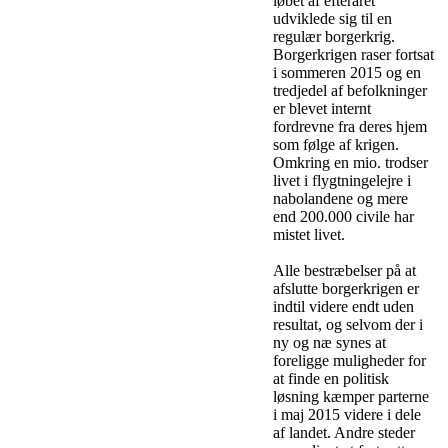
løbet af efteråret
udviklede sig til en
regulær borgerkrig.
Borgerkrigen raser fortsat
i sommeren 2015 og en
tredjedel af befolkninger
er blevet internt
fordrevne fra deres hjem
som følge af krigen.
Omkring en mio. trodser
livet i flygtningelejre i
nabolandene og mere
end 200.000 civile har
mistet livet.
Alle bestræbelser på at
afslutte borgerkrigen er
indtil videre endt uden
resultat, og selvom der i
ny og næ synes at
foreligge muligheder for
at finde en politisk
løsning kæmper parterne
i maj 2015 videre i dele
af landet. Andre steder