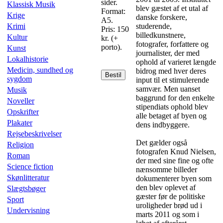
sider.
Klassisk Musik
blev gæstet af et utal af
Format:
Krige
danske forskere,
A5.
Krimi
studerende,
Pris: 150
billedkunstnere,
Kultur
kr. (+
fotografer, forfattere og
porto).
Kunst
journalister, der med
Lokalhistorie
ophold af varieret længde
Medicin, sundhed og
bidrog med hver deres
Bestil
sygdom
input til et stimulerende
samvær. Men uanset
Musik
baggrund for den enkelte
Noveller
stipendiats ophold blev
Opskrifter
alle betaget af byen og
Plakater
dens indbyggere.
Rejsebeskrivelser
Det gælder også
Religion
fotografen Knud Nielsen,
Roman
der med sine fine og ofte
Science fiction
nænsomme billeder
Skønlitteratur
dokumenterer byen som
den blev oplevet af
Slægtsbøger
gæster før de politiske
Sport
uroligheder brød ud i
Undervisning
marts 2011 og som i