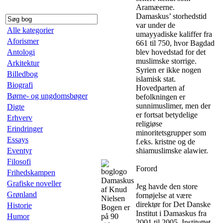
Aramæerne.
Damaskus’ storhedstid
var under de
Alle kategorier
umayyadiske kaliffer fra
Aforismer
661 til 750, hvor Bagdad
Antologi
blev hovedstad for det
muslimske storrige.
Arkitektur
Syrien er ikke nogen
Billedbog
islamisk stat.
Biografi
Hovedparten af
Børne- og ungdomsbøger
befolkningen er
sunnimuslimer, men der
Digte
er fortsat betydelige
Erhverv
religiøse
Erindringer
minoritetsgrupper som
Essays
f.eks. kristne og de
Eventyr
shiamuslimske alawier.
Filosofi
Forord
Frihedskampen
Damaskus
Grafiske noveller
Jeg havde den store
af Knud
Grønland
fornøjelse at være
Nielsen
direktør for Det Danske
Historie
Bogen er
Institut i Damaskus fra
Humor
på 90
2001 til 2005. Instituttet