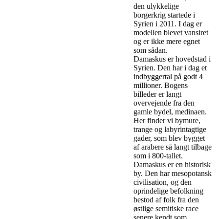
den ulykkelige
borgerkrig startede i
Syrien i 2011. I dag er
modellen blevet vansiret
og er ikke mere egnet
som sådan.
Damaskus er hovedstad i
Syrien. Den har i dag et
indbyggertal på godt 4
millioner. Bogens
billeder er langt
overvejende fra den
gamle bydel, medinaen.
Her finder vi bymure,
trange og labyrintagtige
gader, som blev bygget
af arabere så langt tilbage
som i 800-tallet.
Damaskus er en historisk
by. Den har mesopotansk
civilisation, og den
oprindelige befolkning
bestod af folk fra den
østlige semitiske race
senere kendt som