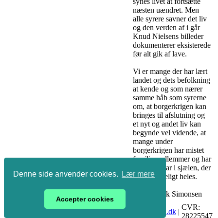
synes livet at fortsætte
næsten uændret. Men
alle syrere savner det liv
og den verden af i går
Knud Nielsens billeder
dokumenterer eksisterede
før alt gik af lave.
Vi er mange der har lært
landet og dets befolkning
at kende og som nærer
samme håb som syrerne
om, at borgerkrigen kan
bringes til afslutning og
et nyt og andet liv kan
begynde vel vidende, at
mange under
borgerkrigen har mistet
familiemedlemmer og har
fået påført ar i sjælen, der
Denne side anvender cookies.
Lær mere
kun vanskeligt heles.
Jørgen Bæk Simonsen
Accepter cookies
Søsvinget
8250
Tlf: 40
CVR:
|
|
|
info@forlagetaadalen.dk
|
18
Egå
14 47 91
28225547